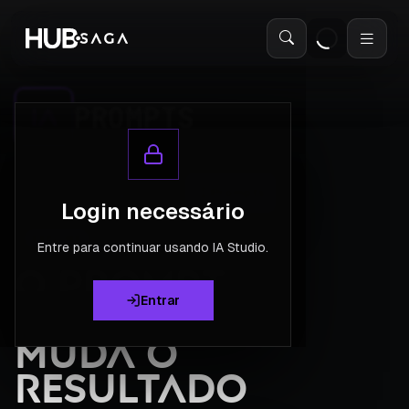
IA
Abri
PROMPTS
IA
Canvas
Galeria
Prompts
Login necessário
Imagens, vídeos e campanhas
EXPLORE
Entre para continuar usando IA Studio.
O PROMPT
CERTO
Entrar
MUDA O
RESULTADO